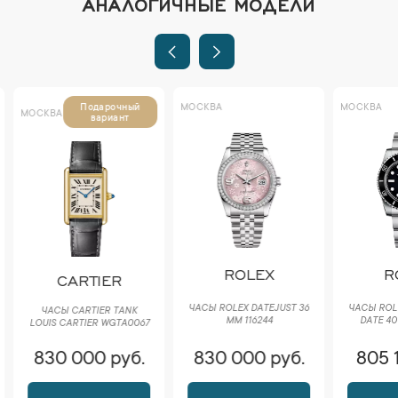
АНАЛОГИЧНЫЕ МОДЕЛИ
МОСКВА
МОСКВА
Подарочный
МОСКВА
вариант
ROLEX
R
CARTIER
ЧАСЫ ROLEX DATEJUST 36
ЧАСЫ ROL
ЧАСЫ CARTIER TANK
ММ 116244
DATE 40
LOUIS CARTIER WGTA0067
830 000 руб.
830 000 руб.
805 