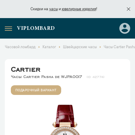
Скидки на
часы
и
ювелирные изделия
!
VIPLOMBARD
Скидки на
часы
и
ювелирные изделия
!
Часовой ломбард
Каталог
Швейцарские часы
Часы Cartier Pas
Cartier
Часы Cartier Pasha de WJPA0017
42774
ПОДАРОЧНЫЙ ВАРИАНТ