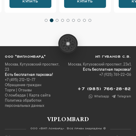
КУПИТЬ
КУПИТЬ
К
ООО "ВИПЛОМБАРД"
ИП ГУБАНОВ С.В.
Москва
,
Кутузовский проспект,
Москва, Кутузовский проспект, 23к1,
23
Есть бесплатная парковка!
Есть бесплатная парковка!
+7 (925) 761-22-06
+7 (495) 212-12-77
Обращение граждан
+7 (985) 766-28-82
Торги
|
Отзывы
О ломбарде
|
Карта сайта
Whatsapp
Telegram
Политика обработки
персональных данных
VIPLOMBARD
ООО «ВИП Ломбард». Все права защищены ©