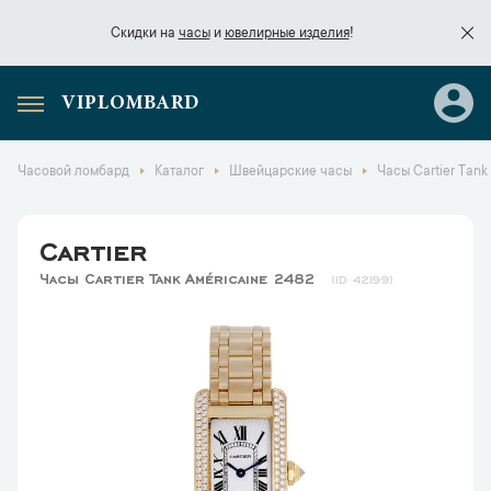
Скидки на
часы
и
ювелирные изделия
!
VIPLOMBARD
Скидки на
часы
и
ювелирные изделия
!
Часовой ломбард
Каталог
Швейцарские часы
Часы Cartier Tank
Cartier
Часы Cartier Tank Américaine 2482
42199