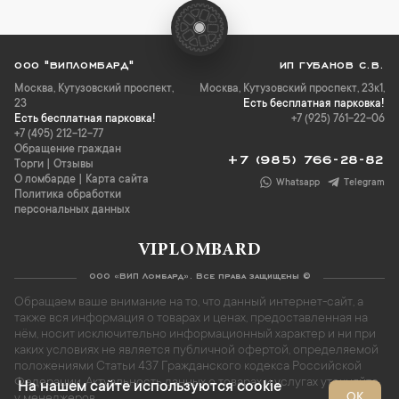
ООО "ВИПЛОМБАРД"
ИП ГУБАНОВ С.В.
Москва
,
Кутузовский проспект,
Москва, Кутузовский проспект, 23к1,
23
Есть бесплатная парковка!
Есть бесплатная парковка!
+7 (925) 761-22-06
+7 (495) 212-12-77
Обращение граждан
+7 (985) 766-28-82
Торги
|
Отзывы
О ломбарде
|
Карта сайта
Whatsapp
Telegram
Политика обработки
персональных данных
VIPLOMBARD
ООО «ВИП Ломбард». Все права защищены ©
Обращаем ваше внимание на то, что данный интернет-сайт, а
также вся информация о товарах и ценах, предоставленная на
нём, носит исключительно информационный характер и ни при
каких условиях не является публичной офертой, определяемой
положениями Статьи 437 Гражданского кодекса Российской
Федерации. Актуальность данных о товарах и услугах уточняйте
На нашем сайте используются cookie
ОК