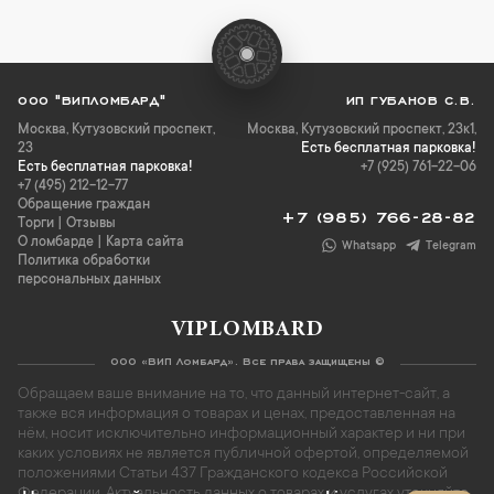
ООО "ВИПЛОМБАРД"
ИП ГУБАНОВ С.В.
Москва
,
Кутузовский проспект,
Москва, Кутузовский проспект, 23к1,
23
Есть бесплатная парковка!
Есть бесплатная парковка!
+7 (925) 761-22-06
+7 (495) 212-12-77
Обращение граждан
+7 (985) 766-28-82
Торги
|
Отзывы
О ломбарде
|
Карта сайта
Whatsapp
Telegram
Политика обработки
персональных данных
VIPLOMBARD
ООО «ВИП Ломбард». Все права защищены ©
Обращаем ваше внимание на то, что данный интернет-сайт, а
также вся информация о товарах и ценах, предоставленная на
нём, носит исключительно информационный характер и ни при
каких условиях не является публичной офертой, определяемой
положениями Статьи 437 Гражданского кодекса Российской