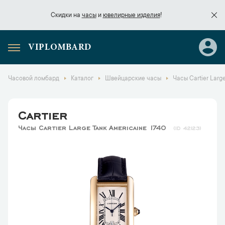
Скидки на
часы
и
ювелирные изделия
!
VIPLOMBARD
Скидки на
часы
и
ювелирные изделия
!
Часовой ломбард
Каталог
Швейцарские часы
Часы Cartier Larg
Cartier
Часы Cartier Large Tank Americaine 1740
42123