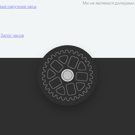
Мы не являемся дилерами 
вые наручные часы
Залог часов