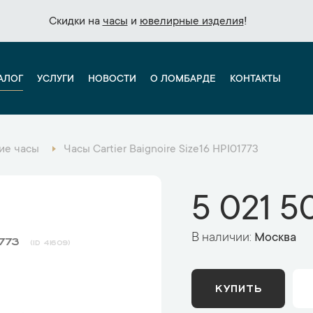
Скидки на
Скидки на
часы
часы
и
и
ювелирные изделия
ювелирные изделия
!
!
АЛОГ
УСЛУГИ
НОВОСТИ
О ЛОМБАРДЕ
КОНТАКТЫ
ие часы
Часы Cartier Baignoire Size16 HPI01773
5 021 5
В наличии:
Москва
1773
41609
КУПИТЬ