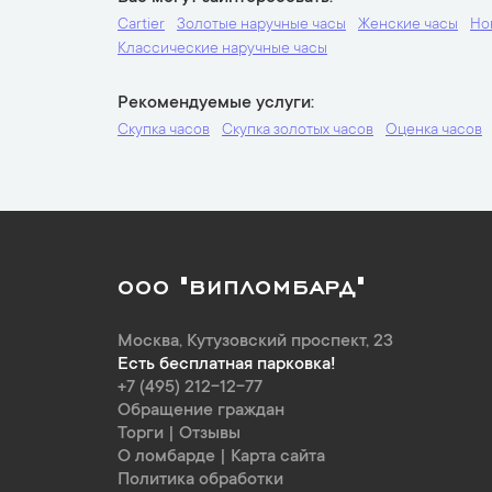
Cartier
Золотые наручные часы
Женские часы
Но
Классические наручные часы
Рекомендуемые услуги
Скупка часов
Скупка золотых часов
Оценка часов
ООО "ВИПЛОМБАРД"
Москва
,
Кутузовский проспект, 23
Есть бесплатная парковка!
+7 (495) 212-12-77
Обращение граждан
Торги
|
Отзывы
О ломбарде
|
Карта сайта
Политика обработки