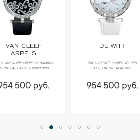
VAN CLEEF
DE WITT
ARPELS
Ы VAN CLEEF ARPELS ALHAMBRA
ЧАСЫ DE WITT LADIES GOLDEN
OUND LADY ARPELS WDWF02K4
AFTERNOON GA.AU.003
954 500 руб.
954 500 руб.