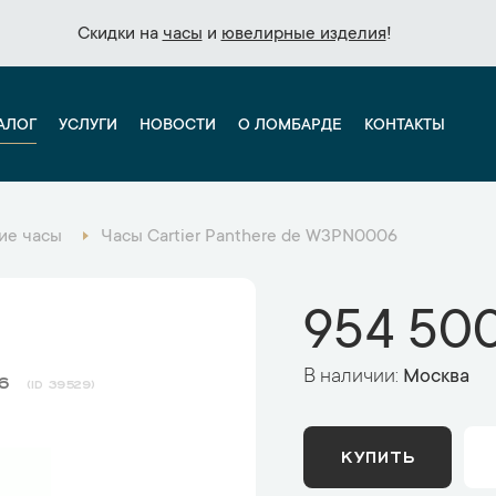
Скидки на
Скидки на
часы
часы
и
и
ювелирные изделия
ювелирные изделия
!
!
АЛОГ
УСЛУГИ
НОВОСТИ
О ЛОМБАРДЕ
КОНТАКТЫ
ие часы
Часы Cartier Panthere de W3PN0006
954 500
В наличии:
Москва
06
39529
КУПИТЬ