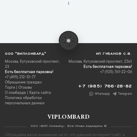
1
ООО "ВИПЛОМБАРД"
ИП ГУБАНОВ С.В.
Москва
,
Кутузовский проспект,
Москва, Кутузовский проспект, 23к1,
23
Есть бесплатная парковка!
Есть бесплатная парковка!
+7 (925) 761-22-06
+7 (495) 212-12-77
Обращение граждан
+7 (985) 766-28-82
Торги
|
Отзывы
О ломбарде
|
Карта сайта
Whatsapp
Telegram
Политика обработки
персональных данных
VIPLOMBARD
ООО «ВИП Ломбард». Все права защищены ©
Обращаем ваше внимание на то, что данный интернет-сайт, а