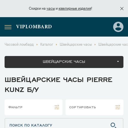
Скидки на
часы
и
ювелирные изделия
!
VIPLOMBARD
Скидки на
часы
и
ювелирные изделия
!
Часовой ломбард
Каталог
Швейцарские часы
Швейцарские часы
ШВЕЙЦАРСКИЕ ЧАСЫ
ШВЕЙЦАРСКИЕ ЧАСЫ PIERRE
KUNZ Б/У
ФИЛЬТР
СОРТИРОВАТЬ