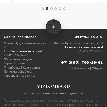
ООО "ВИПЛОМБАРД"
ИП ГУБАНОВ С.В.
Москва
,
Кутузовский проспект,
Москва, Кутузовский проспект, 23к1,
23
Есть бесплатная парковка!
Есть бесплатная парковка!
+7 (925) 761-22-06
+7 (495) 212-12-77
Обращение граждан
+7 (985) 766-28-82
Торги
|
Отзывы
О ломбарде
|
Карта сайта
Whatsapp
Telegram
Политика обработки
персональных данных
VIPLOMBARD
ООО «ВИП Ломбард». Все права защищены ©
Обращаем ваше внимание на то, что данный интернет-сайт, а
также вся информация о товарах и ценах, предоставленная на