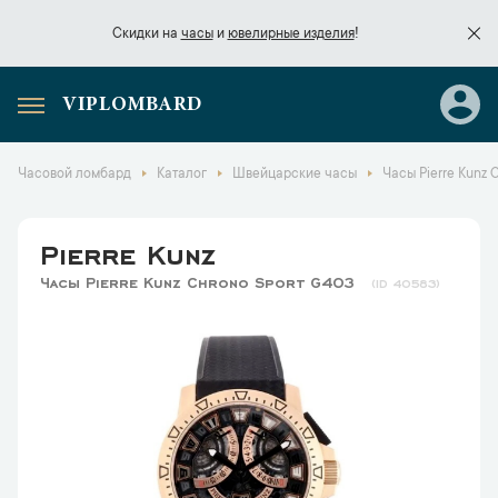
Скидки на
часы
и
ювелирные изделия
!
VIPLOMBARD
Скидки на
часы
и
ювелирные изделия
!
Часовой ломбард
Каталог
Швейцарские часы
Часы Pierre Kunz 
Pierre Kunz
Часы Pierre Kunz Chrono Sport G403
40583