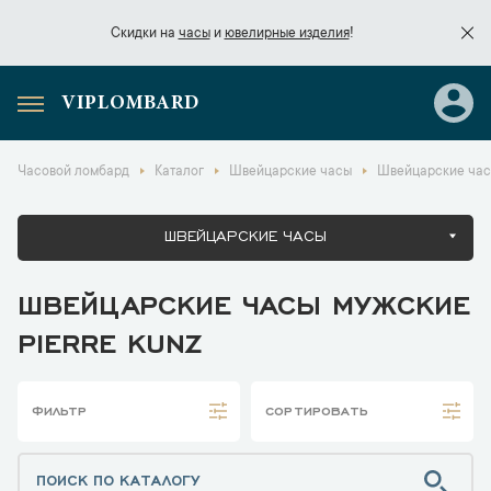
Скидки на
часы
и
ювелирные изделия
!
VIPLOMBARD
Скидки на
часы
и
ювелирные изделия
!
Часовой ломбард
Каталог
Швейцарские часы
Швейцарские часы
ШВЕЙЦАРСКИЕ ЧАСЫ
ШВЕЙЦАРСКИЕ ЧАСЫ МУЖСКИЕ
PIERRE KUNZ
ФИЛЬТР
СОРТИРОВАТЬ