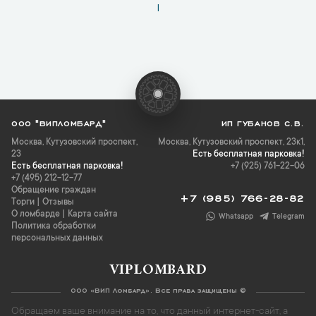
1
ООО "ВИПЛОМБАРД"
ИП ГУБАНОВ С.В.
Москва
,
Кутузовский проспект,
Москва, Кутузовский проспект, 23к1,
23
Есть бесплатная парковка!
Есть бесплатная парковка!
+7 (925) 761-22-06
+7 (495) 212-12-77
Обращение граждан
+7 (985) 766-28-82
Торги
|
Отзывы
О ломбарде
|
Карта сайта
Whatsapp
Telegram
Политика обработки
персональных данных
VIPLOMBARD
ООО «ВИП Ломбард». Все права защищены ©
Обращаем ваше внимание на то, что данный интернет-сайт, а