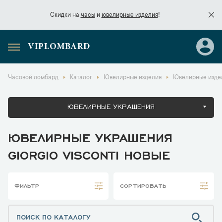
Скидки на
часы
и
ювелирные изделия
!
VIPLOMBARD
Скидки на
часы
и
ювелирные изделия
!
Часовой ломбард
Каталог
Ювелирные изделия
Ювелирные издели
ЮВЕЛИРНЫЕ УКРАШЕНИЯ
ЮВЕЛИРНЫЕ УКРАШЕНИЯ
GIORGIO VISCONTI НОВЫЕ
ФИЛЬТР
СОРТИРОВАТЬ