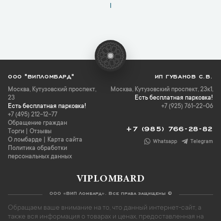
1
ООО "ВИПЛОМБАРД"
ИП ГУБАНОВ С.В.
Москва
,
Кутузовский проспект,
Москва, Кутузовский проспект, 23к1,
23
Есть бесплатная парковка!
Есть бесплатная парковка!
+7 (925) 761-22-06
+7 (495) 212-12-77
Обращение граждан
+7 (985) 766-28-82
Торги
|
Отзывы
О ломбарде
|
Карта сайта
Whatsapp
Telegram
Политика обработки
персональных данных
VIPLOMBARD
ООО «ВИП Ломбард». Все права защищены ©
Обращаем ваше внимание на то, что данный интернет-сайт, а
также вся информация о товарах и ценах, предоставленная на