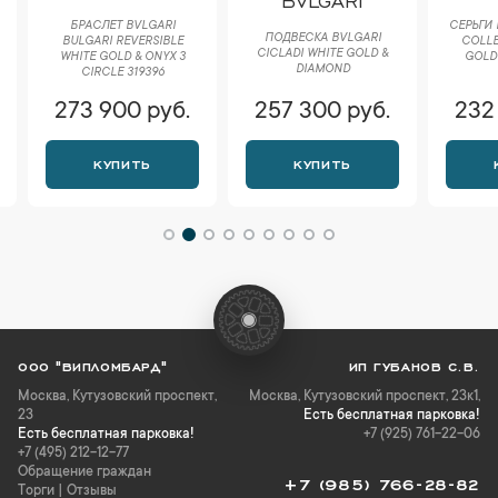
БРАСЛЕТ BVLGARI
СЕРЬГИ M
ПОДВЕСКА BVLGARI
BULGARI REVERSIBLE
COLLEC
CICLADI WHITE GOLD &
WHITE GOLD & ONYX 3
GOLD &
DIAMOND
CIRCLE 319396
E
273 900 руб.
257 300 руб.
232 
КУПИТЬ
КУПИТЬ
К
ООО "ВИПЛОМБАРД"
ИП ГУБАНОВ С.В.
Москва
,
Кутузовский проспект,
Москва, Кутузовский проспект, 23к1,
23
Есть бесплатная парковка!
Есть бесплатная парковка!
+7 (925) 761-22-06
+7 (495) 212-12-77
Обращение граждан
+7 (985) 766-28-82
Торги
|
Отзывы