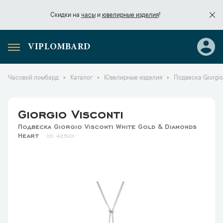
Скидки на
часы
и
ювелирные изделия
!
VIPLOMBARD
Скидки на
часы
и
ювелирные изделия
!
Часовой ломбард
Каталог
Ювелирные изделия
Подвеска Giorgio
Giorgio Visconti
Подвеска Giorgio Visconti White Gold & Diamonds
Heart
42510