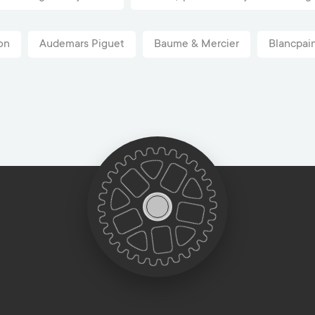
on
Audemars Piguet
Baume & Mercier
Blancpai