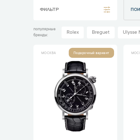
ФИЛЬТР
популярные
Rolex
Breguet
Ulysse 
бренды
МОСКВА
МОС
Подарочный вариант