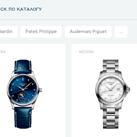
Nardin
Patek Philippe
Audemars Piguet
...
КВА
МОСКВА