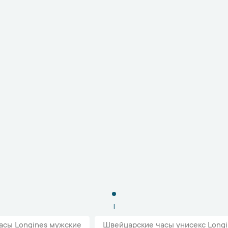
1
асы Longines мужские
Швейцарские часы унисекс Longi