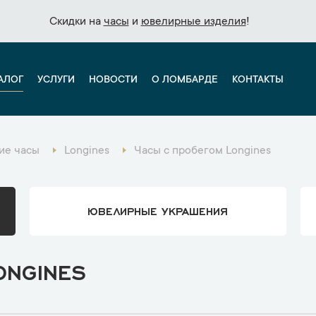
Скидки на
Скидки на
часы
часы
и
и
ювелирные изделия
ювелирные изделия
!
!
АЛОГ
УСЛУГИ
НОВОСТИ
О ЛОМБАРДЕ
КОНТАКТЫ
ие часы
Longines
Часы с пробегом Longines
ЮВЕЛИРНЫЕ УКРАШЕНИЯ
ONGINES