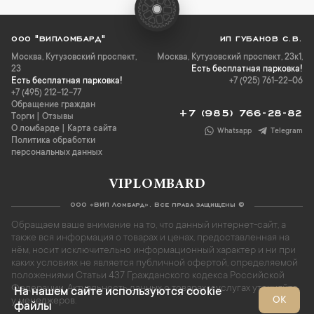
ООО "ВИПЛОМБАРД"
ИП ГУБАНОВ С.В.
Москва
,
Кутузовский проспект,
Москва, Кутузовский проспект, 23к1,
23
Есть бесплатная парковка!
Есть бесплатная парковка!
+7 (925) 761-22-06
+7 (495) 212-12-77
Обращение граждан
+7 (985) 766-28-82
Торги
|
Отзывы
О ломбарде
|
Карта сайта
Whatsapp
Telegram
Политика обработки
персональных данных
VIPLOMBARD
ООО «ВИП Ломбард». Все права защищены ©
Обращаем ваше внимание на то, что данный интернет-сайт, а
также вся информация о товарах и ценах, предоставленная на
нём, носит исключительно информационный характер и ни при
каких условиях не является публичной офертой, определяемой
положениями Статьи 437 Гражданского кодекса Российской
Федерации. Актуальность данных о товарах и услугах уточняйте
На нашем сайте используются cookie
ОК
у менеджеров.
файлы