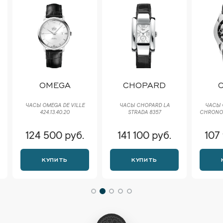
OMEGA
CHOPARD
C
ЧАСЫ OMEGA DE VILLE
ЧАСЫ CHOPARD LA
ЧАСЫ C
424.13.40.20
STRADA 8357
CHRONOGRA
124 500 руб.
141 100 руб.
107 
КУПИТЬ
КУПИТЬ
К