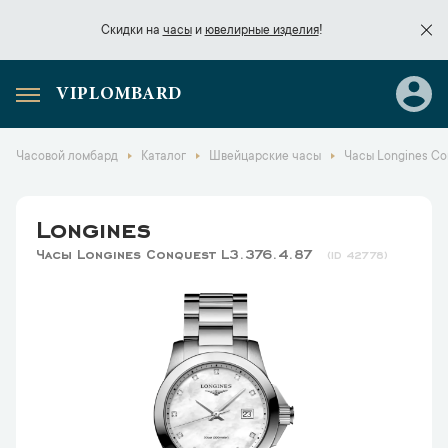
Скидки на
часы
и
ювелирные изделия
!
VIPLOMBARD
Скидки на
часы
и
ювелирные изделия
!
Часовой ломбард
Каталог
Швейцарские часы
Часы Longines Con
Longines
Часы Longines Conquest L3.376.4.87
42778