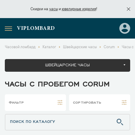
Скидки на
часы
и
ювелирные изделия
!
VIPLOMBARD
Скидки на
часы
и
ювелирные изделия
!
Часовой ломбард
Каталог
Швейцарские часы
Corum
Часы с
ШВЕЙЦАРСКИЕ ЧАСЫ
ЧАСЫ С ПРОБЕГОМ CORUM
ФИЛЬТР
СОРТИРОВАТЬ