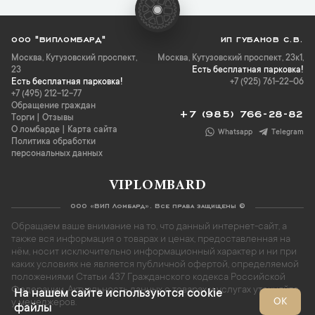
ООО "ВИПЛОМБАРД"
ИП ГУБАНОВ С.В.
Москва
,
Кутузовский проспект,
Москва, Кутузовский проспект, 23к1,
23
Есть бесплатная парковка!
Есть бесплатная парковка!
+7 (925) 761-22-06
+7 (495) 212-12-77
Обращение граждан
+7 (985) 766-28-82
Торги
|
Отзывы
О ломбарде
|
Карта сайта
Whatsapp
Telegram
Политика обработки
персональных данных
VIPLOMBARD
ООО «ВИП Ломбард». Все права защищены ©
Обращаем ваше внимание на то, что данный интернет-сайт, а
также вся информация о товарах и ценах, предоставленная на
нём, носит исключительно информационный характер и ни при
каких условиях не является публичной офертой, определяемой
положениями Статьи 437 Гражданского кодекса Российской
Федерации. Актуальность данных о товарах и услугах уточняйте
На нашем сайте используются cookie
ОК
у менеджеров.
файлы