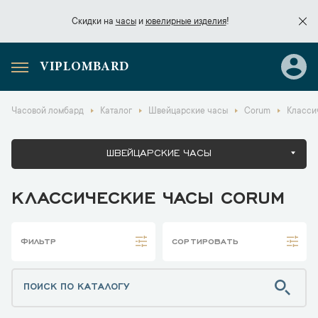
Скидки на
часы
и
ювелирные изделия
!
VIPLOMBARD
Скидки на
часы
и
ювелирные изделия
!
Часовой ломбард
Каталог
Швейцарские часы
Corum
Класси
ШВЕЙЦАРСКИЕ ЧАСЫ
КЛАССИЧЕСКИЕ ЧАСЫ CORUM
ФИЛЬТР
СОРТИРОВАТЬ