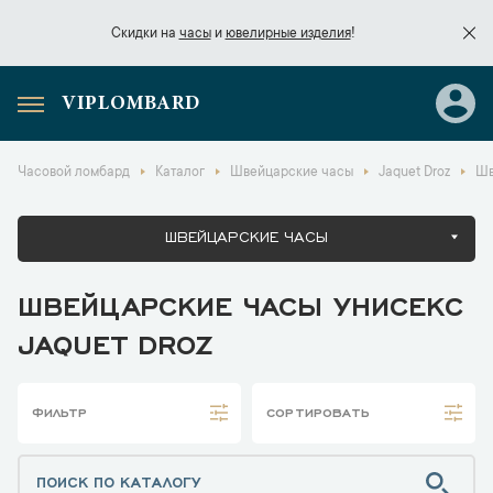
Скидки на
часы
и
ювелирные изделия
!
VIPLOMBARD
Скидки на
часы
и
ювелирные изделия
!
Часовой ломбард
Каталог
Швейцарские часы
Jaquet Droz
Шв
ШВЕЙЦАРСКИЕ ЧАСЫ
ШВЕЙЦАРСКИЕ ЧАСЫ УНИСЕКС
JAQUET DROZ
ФИЛЬТР
СОРТИРОВАТЬ