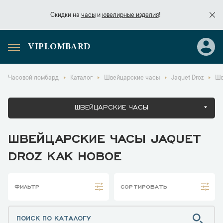
Скидки на
часы
и
ювелирные изделия
!
VIPLOMBARD
Скидки на
часы
и
ювелирные изделия
!
Часовой ломбард
Каталог
Швейцарские часы
Jaquet Droz
Шв
ШВЕЙЦАРСКИЕ ЧАСЫ
ШВЕЙЦАРСКИЕ ЧАСЫ JAQUET
DROZ КАК НОВОЕ
ФИЛЬТР
СОРТИРОВАТЬ