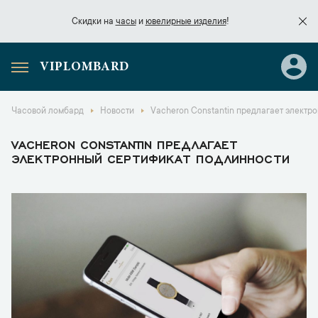
Скидки на
часы
и
ювелирные изделия
!
VIPLOMBARD
Скидки на
часы
и
ювелирные изделия
!
Часовой ломбард
Новости
Vacheron Constantin предлагает электр
VACHERON CONSTANTIN ПРЕДЛАГАЕТ
ЭЛЕКТРОННЫЙ СЕРТИФИКАТ ПОДЛИННОСТИ