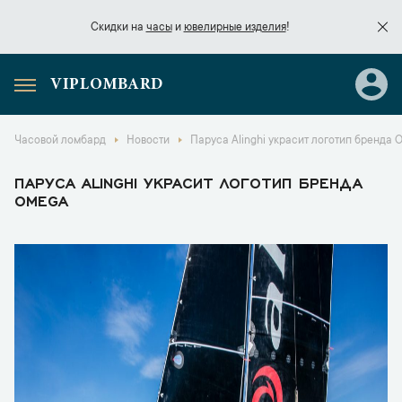
Скидки на
часы
и
ювелирные изделия
!
VIPLOMBARD
Скидки на
часы
и
ювелирные изделия
!
Часовой ломбард
Новости
Паруса Alinghi украсит логотип бренда
ПАРУСА ALINGHI УКРАСИТ ЛОГОТИП БРЕНДА
OMEGA