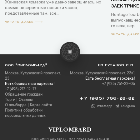
Женевская ярмарка уже давно завершилась, но
ЭЛЕКТРИКЕ
самые невероятные новинки часов,
представленные там, все...
HeritageTourb
выпускавшиеся
ЧИТАТЬ ДАЛЕЕ
го века, вер...
ЧИТАТЬ ДАЛЕЕ
ООО "ВИПЛОМБАРД"
ИП ГУБАНОВ С.В.
Москва
,
Кутузовский проспект,
Москва, Кутузовский проспект, 23к1,
23
Есть бесплатная парковка!
Есть бесплатная парковка!
+7 (925) 761-22-06
+7 (495) 212-12-77
Обращение граждан
+7 (985) 766-28-82
Торги
|
Отзывы
О ломбарде
|
Карта сайта
Whatsapp
Telegram
Политика обработки
персональных данных
VIPLOMBARD
ООО «ВИП Ломбард». Все права защищены ©