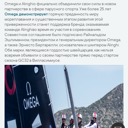
Omega и Alinghiо фициально объединили свои силы в новом
партнерстве в сфере парусного спорта. Уже более 25 лет
Omega демонстрирует
горячую преданность миру
мореплавания и существенным этапом развития этой
приверженности станет поддержка бренда, оказываемая
команде Alinghiво время их участия в соревнованиях.
Совместное соглашение было подписано Райнальдом
Эшлиманном, президентом и генеральным директором Omega,
а также Эрнесто Бертарелли, основателем и шкипером Alinghi.
Обе марки, являющиеся гордостью швейцарцев, как нельзя
вовремя объявили о своем партнерстве прямо перед стартом
сезона GC32 в Вилласимиусе.