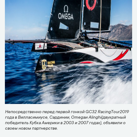
Непосредственно перед первой гонкой
GC
32
Racing
Tour
2019
года в Вилласимиусе, Сардинии,
Omega
и
Alinghi
(двукратный
победитель Кубка Америки в 2003 и 2007 годах), объявили о
своем новом партнерстве.