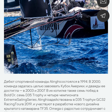
Дебют спортивной команды Alinghiсостоялся в 1994. В 2000,
команда задалась целью завоевать Кубок Америки, и дважды ее
достигла — в 2003 и 2007. В их копилке также семь побед в
Bold’Or, семь D35 Trophy и четыре чемпионата
ExtremeSailingSeries. Alinghiзадействованы в D35 Trophyи GC32
RacingTourв 2019, и участвуют в разработке нового дизайна
крылатого катамарана TF35. Omega с радостью сотрудничает с