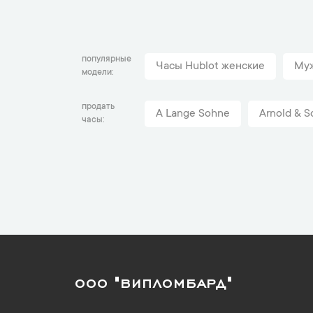
популярные
Часы Hublot женские
Муж
модели
продать
A Lange Sohne
Arnold & S
часы
ООО "ВИПЛОМБАРД"