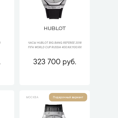
HUBLOT
N
ЧАСЫ HUBLOT BIG BANG REFEREE 2018
FIFA WORLD CUP RUSSIA 400.NX.1100.RX
.
323 700 руб.
МОСКВА
Подарочный вариант