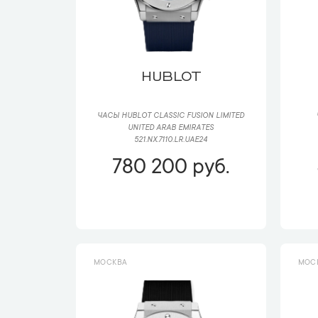
HUBLOT
ЧАСЫ HUBLOT CLASSIC FUSION LIMITED
UNITED ARAB EMIRATES
521.NX.7110.LR.UAE24
780 200 руб.
МОСКВА
МОС