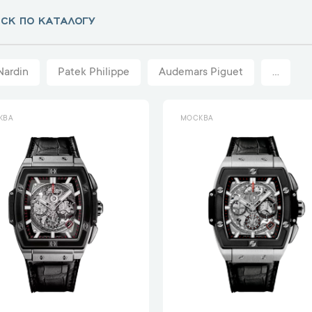
Nardin
Patek Philippe
Audemars Piguet
...
КВА
МОСКВА