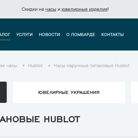
Скидки на
Скидки на
часы
часы
и
и
ювелирные изделия
ювелирные изделия
!
!
АЛОГ
УСЛУГИ
НОВОСТИ
О ЛОМБАРДЕ
КОНТАКТЫ
ие часы
Hublot
Часы наручные титановые Hublot
ЮВЕЛИРНЫЕ УКРАШЕНИЯ
АНОВЫЕ HUBLOT