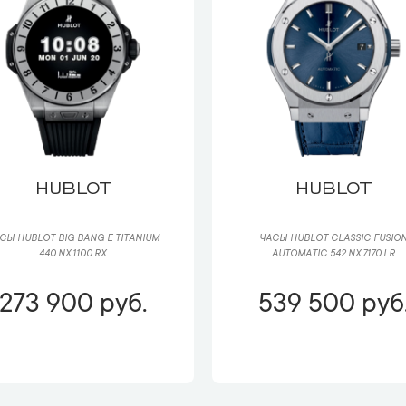
HUBLOT
HUBLOT
СЫ HUBLOT BIG BANG E TITANIUM
ЧАСЫ HUBLOT CLASSIC FUSIO
440.NX.1100.RX
AUTOMATIC 542.NX.7170.LR
273 900 руб.
539 500 руб