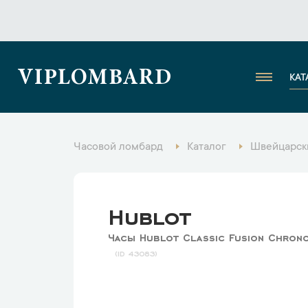
VIPLOMBARD
КАТ
Часовой ломбард
Каталог
Швейцарск
Hublot
Часы Hublot Classic Fusion Chrono
43083