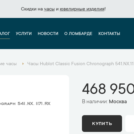
Скидки на
Скидки на
часы
часы
и
и
ювелирные изделия
ювелирные изделия
!
!
АЛОГ
УСЛУГИ
НОВОСТИ
О ЛОМБАРДЕ
КОНТАКТЫ
ие часы
Часы Hublot Classic Fusion Chronograph 541.NX.11
468 950
В наличии:
Москва
graph 541.NX.1171.RX
КУПИТЬ