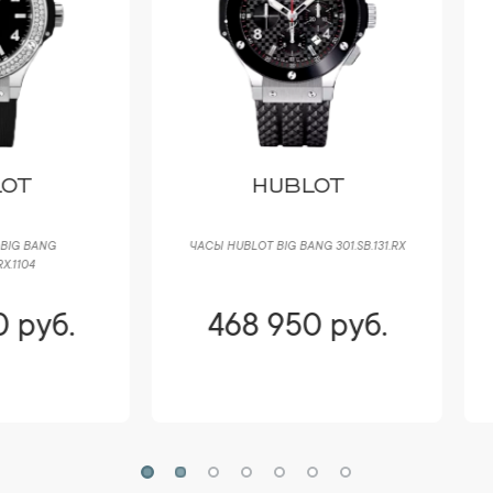
HUBLOT
PIERRE KUNZ
Ы HUBLOT BIG BANG 301.SB.131.RX
ЧАСЫ PIERRE KUNZ SPIRIT OF
CHALLENGE G403 SPORT
468 950 руб.
456 500 руб.