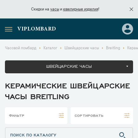
Скидки на
часы
и
ювелирные изделия
!
VIPLOMBARD
Скидки на
часы
и
ювелирные изделия
!
Часовой ломбард
Каталог
Швейцарские часы
Breitling
Керам
ШВЕЙЦАРСКИЕ ЧАСЫ
КЕРАМИЧЕСКИЕ ШВЕЙЦАРСКИЕ
ЧАСЫ BREITLING
ФИЛЬТР
СОРТИРОВАТЬ