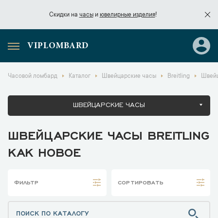
Скидки на
часы
и
ювелирные изделия
!
VIPLOMBARD
Скидки на
часы
и
ювелирные изделия
!
Часовой ломбард
Каталог
Швейцарские часы
Breitling
Швейц
ШВЕЙЦАРСКИЕ ЧАСЫ
ШВЕЙЦАРСКИЕ ЧАСЫ BREITLING
КАК НОВОЕ
ФИЛЬТР
СОРТИРОВАТЬ