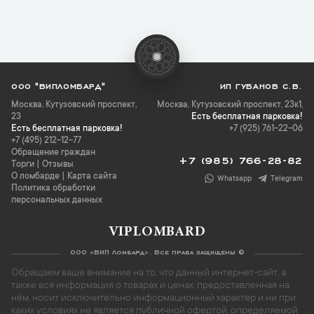
ООО "ВИПЛОМБАРД"
ИП ГУБАНОВ С.В.
Москва
,
Кутузовский проспект,
Москва, Кутузовский проспект, 23к1,
23
Есть бесплатная парковка!
Есть бесплатная парковка!
+7 (925) 761-22-06
+7 (495) 212-12-77
Обращение граждан
+7 (985) 766-28-82
Торги
|
Отзывы
О ломбарде
|
Карта сайта
Whatsapp
Telegram
Политика обработки
персональных данных
VIPLOMBARD
ООО «ВИП Ломбард». Все права защищены ©
Обращаем ваше внимание на то, что данный интернет-сайт, а
также вся информация о товарах и ценах, предоставленная на
нём, носит исключительно информационный характер и ни при
каких условиях не является публичной офертой, определяемой