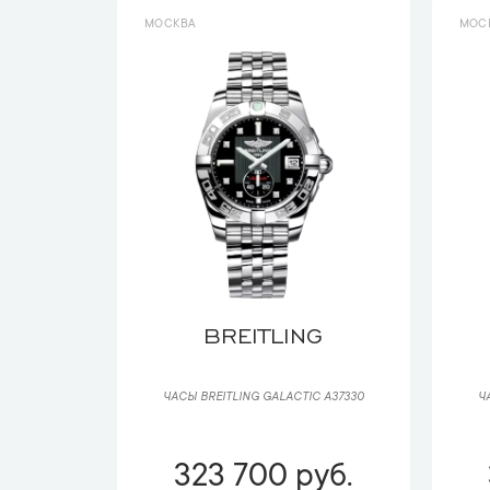
МОСКВА
МОС
BREITLING
ЧАСЫ BREITLING GALACTIC A37330
Ч
323 700 руб.