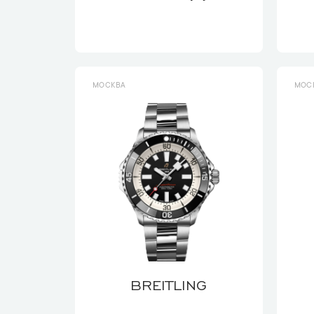
МОСКВА
МОС
BREITLING