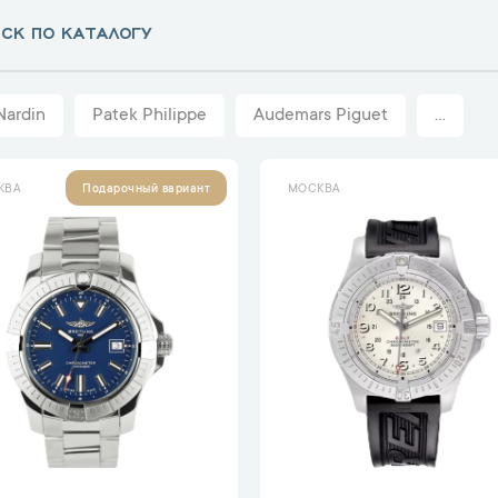
Nardin
Patek Philippe
Audemars Piguet
...
КВА
МОСКВА
Подарочный вариант