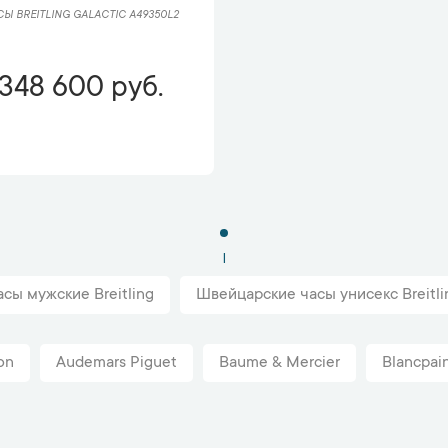
СЫ BREITLING GALACTIC A49350L2
348 600 руб.
1
асы мужские Breitling
Швейцарские часы унисекс Breitli
on
Audemars Piguet
Baume & Mercier
Blancpai