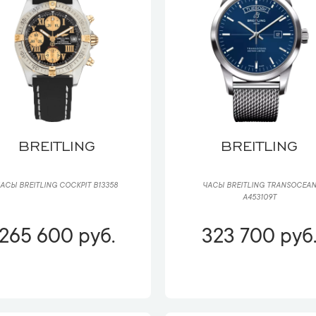
BREITLING
BREITLING
АСЫ BREITLING COCKPIT B13358
ЧАСЫ BREITLING TRANSOCEA
A453109T
265 600 руб.
323 700 руб