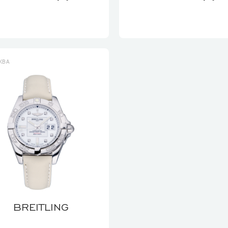
КВА
BREITLING