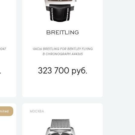
BREITLING
047
ЧАСЫ BREITLING FOR BENTLEY FLYING
B CHRONOGRAPH A44365
.
323 700 руб.
МОСКВА
mited