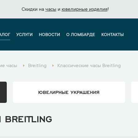
Скидки на
Скидки на
часы
часы
и
и
ювелирные изделия
ювелирные изделия
!
!
АЛОГ
УСЛУГИ
НОВОСТИ
О ЛОМБАРДЕ
КОНТАКТЫ
ие часы
Breitling
Классические часы Breitling
ЮВЕЛИРНЫЕ УКРАШЕНИЯ
BREITLING