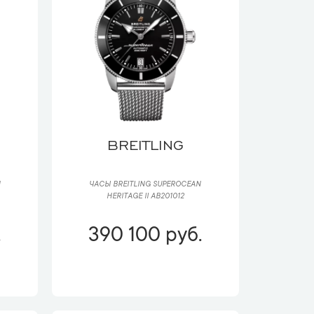
BREITLING
N
ЧАСЫ BREITLING SUPEROCEAN
HERITAGE II AB201012
.
390 100 руб.