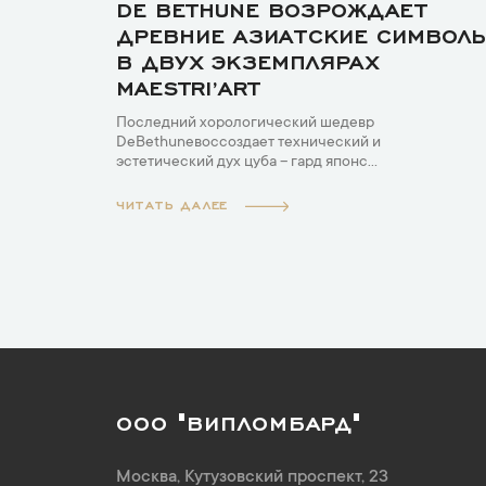
DE BETHUNE ВОЗРОЖДАЕТ
ДРЕВНИЕ АЗИАТСКИЕ СИМВОЛ
В ДВУХ ЭКЗЕМПЛЯРАХ
MAESTRI’ART
Последний хорологический шедевр
DeBethuneвоссоздает технический и
эстетический дух цуба – гард японс...
ЧИТАТЬ ДАЛЕЕ
ООО "ВИПЛОМБАРД"
Москва
,
Кутузовский проспект, 23