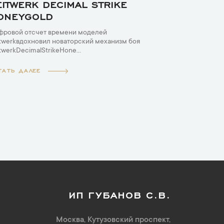
EITWERK DECIMAL STRIKE
ONEYGOLD
фровой отсчет времени моделей
twerkвдохновил новаторский механизм боя
twerkDecimalStrikeHone...
ТАТЬ ДАЛЕЕ
ИП ГУБАНОВ С.В.
Москва, Кутузовский проспект,