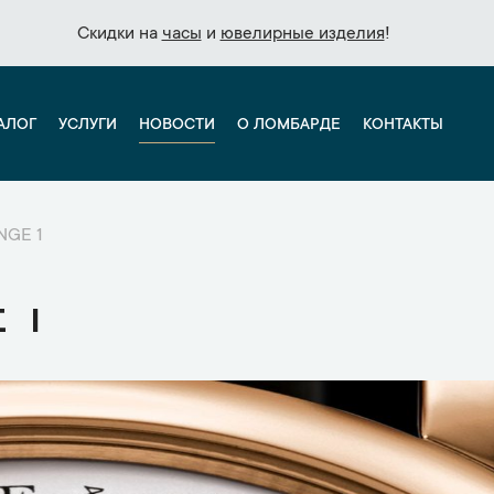
Скидки на
Скидки на
часы
часы
и
и
ювелирные изделия
ювелирные изделия
!
!
АЛОГ
УСЛУГИ
НОВОСТИ
О ЛОМБАРДЕ
КОНТАКТЫ
NGE 1
E 1