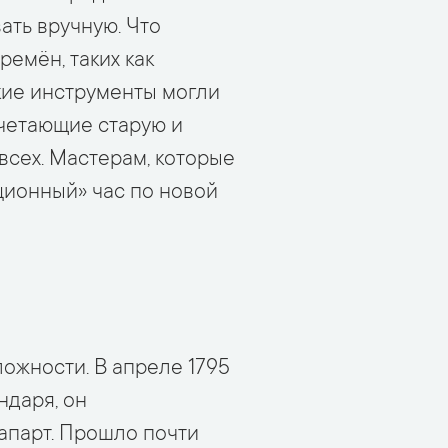
ать вручную. Что
емён, таких как
акие инструменты могли
очетающие старую и
всех. Мастерам, которые
ционный» час по новой
ожности. В апреле 1795
ндаря, он
апарт. Прошло почти