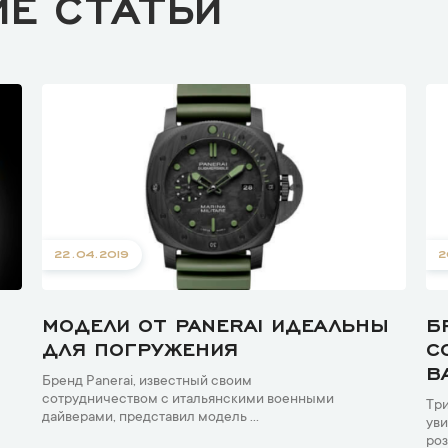
ИЕ СТАТЬИ
22.04.2019
2
МОДЕЛИ ОТ PANERAI ИДЕАЛЬНЫ
Б
ДЛЯ ПОГРУЖЕНИЯ
С
B
Бренд Panerai, известный своим
сотрудничеством с итальянскими военными
Три
дайверами, представил модель ...
уви
роз