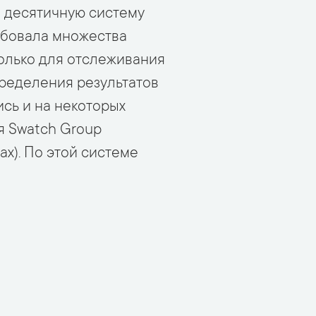
 десятичную систему
ебовала множества
только для отслеживания
пределения результатов
сь и на некоторых
ия Swatch Group
ах). По этой системе