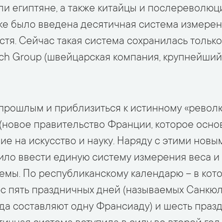
ли египтяне, а также китайцы и послереволюц
ке было введена десятичная система измерен
стя. Сейчас такая система сохранилась тольк
h Group (швейцарская компания, крупнейший
 прошлым и приблизиться к истинному «револ
новое правительство Франции, которое осно
ание на искусство и науку. Наряду с этими но
ло ввести единую систему измерения веса и
емы. По республиканскому календарю – в кото
с пять праздничных дней (называемых Санкю
ода составляют одну Франсиаду) и шесть праз