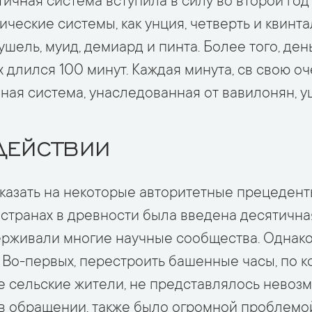
тичная система вступила в силу во второй го
ические системы, как унция, четверть и квинта
ушель, муид, демиард и пинта. Более того, ден
х длился 100 минут. Каждая минута, св свою о
ная система, унаследованная от вавилонян, у
ДЕЙСТВИИ
казать на некоторые авторитетные прецеденты
их странах в древности была введена десятичн
ерживали многие научные сообщества. Однак
 Во-первых, перестроить башенные часы, по 
 сельские жители, не представлялось невозм
 в обращении, также было огромной проблемо