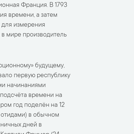
ионная Франция. В 1793
ия времени, а затем
о для измерения
 в мире производитель
юционному» будущему,
вало первую республику
выми начинаниями
 подсчёта времени на
ром год поделён на 12
лотидами) в обычном
дничных дней в