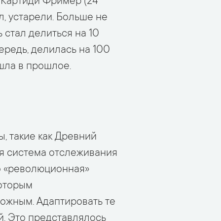
д Картиди Фример (24
л, устарели. Больше не
ь стал делиться на 10
чередь, делилась на 100
шла в прошлое.
, такие как Древний
ая система отслеживания
о «революционная»
которым
ожным. Адаптировать те
й. Это представлялось