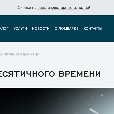
Скидки на
Скидки на
часы
часы
и
и
ювелирные изделия
ювелирные изделия
!
!
АЛОГ
УСЛУГИ
НОВОСТИ
О ЛОМБАРДЕ
КОНТАКТЫ
десятичного времени
ЕСЯТИЧНОГО ВРЕМЕНИ