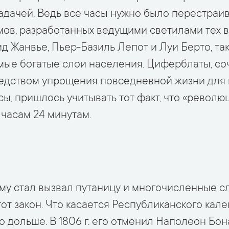
адачей. Ведь все часы нужно было перестраив
ов, разработанных ведущими светилами тех вр
ид Жанвье, Пьер-Базиль Лепот и Луи Берто, т
мые богатые слои населения. Циферблаты, с
редством упрощения повседневной жизни для 
сы, пришлось учитывать тот факт, что «револю
 часам 24 минутам.
му стал вызвал путаницу и многочисленные сл
от закон. Что касается Республиканского кале
 дольше. В 1806 г. его отменил Наполеон Бон