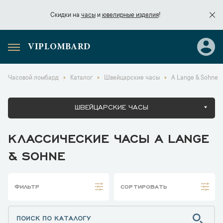
Скидки на
часы
и
ювелирные изделия
!
VIPLOMBARD
Скидки на
часы
и
ювелирные изделия
!
Часовой ломбард
Каталог
Швейцарские часы
A Lange & Sohne
ШВЕЙЦАРСКИЕ ЧАСЫ
КЛАССИЧЕСКИЕ ЧАСЫ A LANGE
& SOHNE
ФИЛЬТР
СОРТИРОВАТЬ