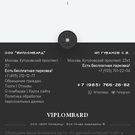
1
ООО "ВИПЛОМБАРД"
ИП ГУБАНОВ С.В.
Москва
,
Кутузовский проспект,
Москва, Кутузовский проспект, 23к1,
23
Есть бесплатная парковка!
Есть бесплатная парковка!
+7 (925) 761-22-06
+7 (495) 212-12-77
Обращение граждан
+7 (985) 766-28-82
Торги
|
Отзывы
О ломбарде
|
Карта сайта
Whatsapp
Telegram
Политика обработки
персональных данных
VIPLOMBARD
ООО «ВИП Ломбард». Все права защищены ©
Обращаем ваше внимание на то, что данный интернет-сайт, а