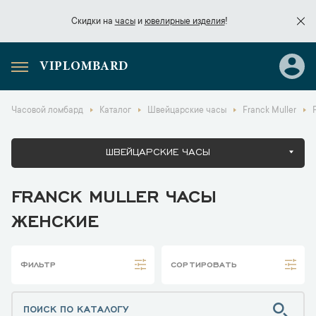
Скидки на
часы
и
ювелирные изделия
!
VIPLOMBARD
Скидки на
часы
и
ювелирные изделия
!
Часовой ломбард
Каталог
Швейцарские часы
Franck Muller
ШВЕЙЦАРСКИЕ ЧАСЫ
FRANCK MULLER ЧАСЫ
ЖЕНСКИЕ
ФИЛЬТР
СОРТИРОВАТЬ