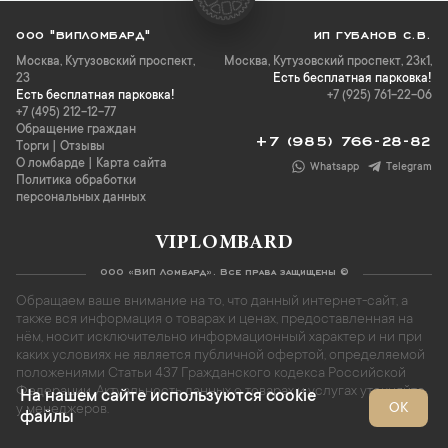
ООО "ВИПЛОМБАРД"
ИП ГУБАНОВ С.В.
Москва
,
Кутузовский проспект,
Москва, Кутузовский проспект, 23к1,
23
Есть бесплатная парковка!
Есть бесплатная парковка!
+7 (925) 761-22-06
+7 (495) 212-12-77
Обращение граждан
+7 (985) 766-28-82
Торги
|
Отзывы
О ломбарде
|
Карта сайта
Whatsapp
Telegram
Политика обработки
персональных данных
VIPLOMBARD
ООО «ВИП Ломбард». Все права защищены ©
Обращаем ваше внимание на то, что данный интернет-сайт, а
также вся информация о товарах и ценах, предоставленная на
нём, носит исключительно информационный характер и ни при
каких условиях не является публичной офертой, определяемой
положениями Статьи 437 Гражданского кодекса Российской
Федерации. Актуальность данных о товарах и услугах уточняйте
На нашем сайте используются cookie
ОК
у менеджеров.
файлы