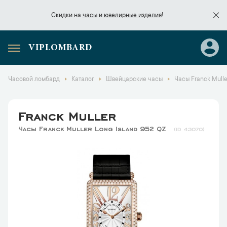
Скидки на
часы
и
ювелирные изделия
!
VIPLOMBARD
Скидки на
часы
и
ювелирные изделия
!
Часовой ломбард
Каталог
Швейцарские часы
Часы Franck Mulle
Franck Muller
Часы Franck Muller Long Island 952 QZ
43070