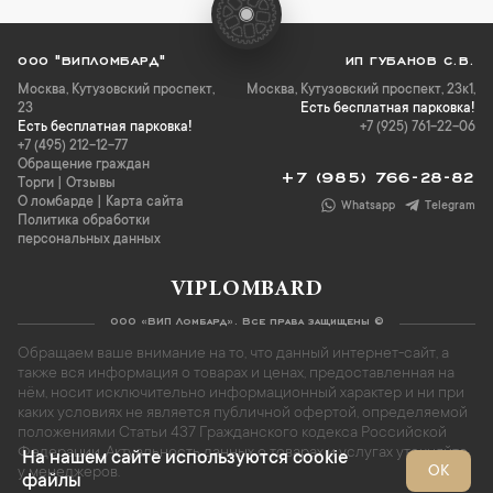
ООО "ВИПЛОМБАРД"
ИП ГУБАНОВ С.В.
Москва
,
Кутузовский проспект,
Москва, Кутузовский проспект, 23к1,
23
Есть бесплатная парковка!
Есть бесплатная парковка!
+7 (925) 761-22-06
+7 (495) 212-12-77
Обращение граждан
+7 (985) 766-28-82
Торги
|
Отзывы
О ломбарде
|
Карта сайта
Whatsapp
Telegram
Политика обработки
персональных данных
VIPLOMBARD
ООО «ВИП Ломбард». Все права защищены ©
Обращаем ваше внимание на то, что данный интернет-сайт, а
также вся информация о товарах и ценах, предоставленная на
нём, носит исключительно информационный характер и ни при
каких условиях не является публичной офертой, определяемой
положениями Статьи 437 Гражданского кодекса Российской
Федерации. Актуальность данных о товарах и услугах уточняйте
На нашем сайте используются cookie
ОК
у менеджеров.
файлы