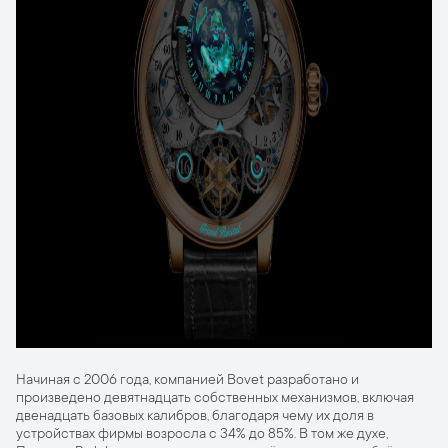
Начиная с 2006 года, компанией Bovet разработано и
произведено девятнадцать собственных механизмов, включая
двенадцать базовых калибров, благодаря чему их доля в
устройствах фирмы возросла с 34% до 85%. В том же духе,