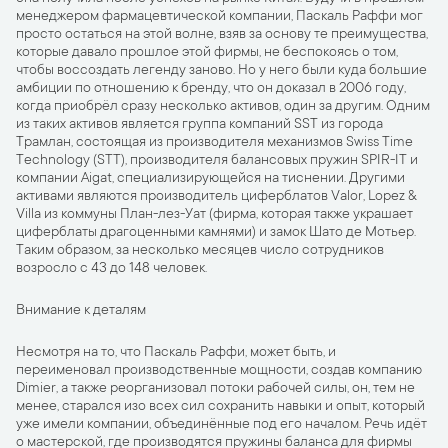
менеджером фармацевтической компании, Паскаль Раффи мог
просто остаться на этой волне, взяв за основу те преимущества,
которые давало прошлое этой фирмы, не беспокоясь о том,
чтобы воссоздать легенду заново. Но у него были куда большие
амбиции по отношению к бренду, что он доказал в 2006 году,
когда приобрёл сразу несколько активов, один за другим. Одним
из таких активов является группа компаний SST из города
Трамлан, состоящая из производителя механизмов Swiss Time
Technology (STT), производителя балансовых пружин SPIR-IT и
компании Aigat, специализирующейся на тиснении. Другими
активами являются производитель циферблатов Valor, Lopez &
Villa из коммуны План-лез-Уат (фирма, которая также украшает
циферблаты драгоценными камнями) и замок Шато де Мотьер.
Таким образом, за несколько месяцев число сотрудников
возросло с 43 до 148 человек.
Внимание к деталям
Несмотря на то, что Паскаль Раффи, может быть, и
переименовал производственные мощности, создав компанию
Dimier, а также реорганизовал потоки рабочей силы, он, тем не
менее, старался изо всех сил сохранить навыки и опыт, который
уже имели компании, объединённые под его началом. Речь идёт
о мастерской, где производятся пружины баланса для фирмы