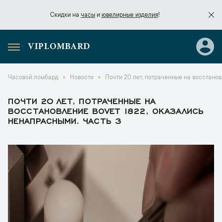
Скидки на
часы
и
ювелирные изделия
!
VIPLOMBARD
Скидки на
часы
и
ювелирные изделия
!
Часовой ломбард
Новости
Почти 20 лет, потраченные на восстанов
ПОЧТИ 20 ЛЕТ, ПОТРАЧЕННЫЕ НА
ВОССТАНОВЛЕНИЕ BOVET 1822, ОКАЗАЛИСЬ
НЕНАПРАСНЫМИ. ЧАСТЬ 3