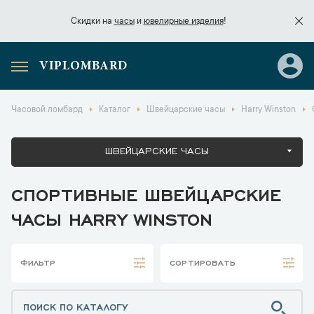
Скидки на
часы
и
ювелирные изделия
!
VIPLOMBARD
Скидки на
часы
и
ювелирные изделия
!
Часовой ломбард
Каталог
Швейцарские часы
Harry Winston
ШВЕЙЦАРСКИЕ ЧАСЫ
СПОРТИВНЫЕ ШВЕЙЦАРСКИЕ
ЧАСЫ HARRY WINSTON
ФИЛЬТР
СОРТИРОВАТЬ