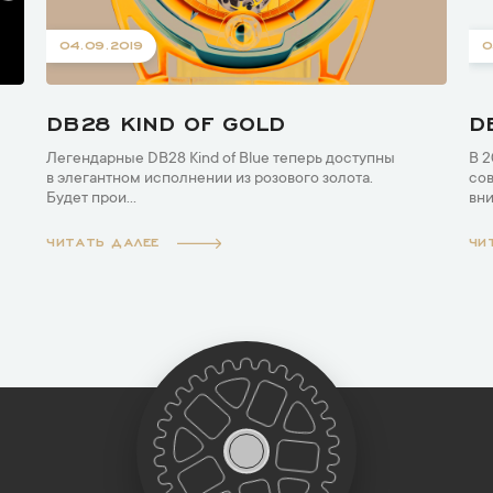
04.09.2019
0
DB28 KIND OF GOLD
D
Легендарные DB28 Kind of Blue теперь доступны
В 2
в элегантном исполнении из розового золота.
сов
Будет прои...
вни
ЧИТАТЬ ДАЛЕЕ
ЧИ