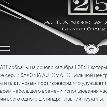
Eсобраны на основе калибра L086.1, который
ске серии SAXONIA AUTOMATIC. Большой цент
и платиновым противовесом, что улучшает п
совсем небольшого времени использования ча
чии всего одного цилиндра главной пружины.