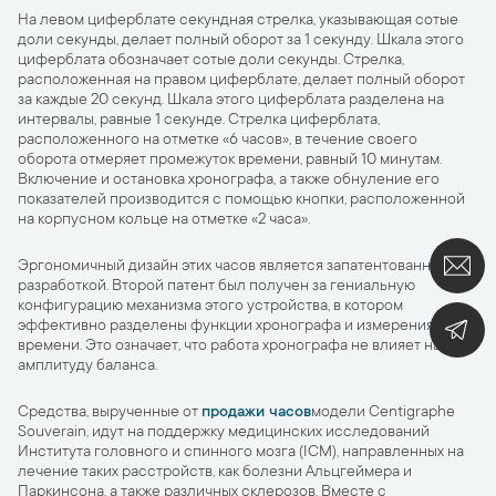
На левом циферблате секундная стрелка, указывающая сотые
доли секунды, делает полный оборот за 1 секунду. Шкала этого
циферблата обозначает сотые доли секунды. Стрелка,
расположенная на правом циферблате, делает полный оборот
за каждые 20 секунд. Шкала этого циферблата разделена на
интервалы, равные 1 секунде. Стрелка циферблата,
расположенного на отметке «6 часов», в течение своего
оборота отмеряет промежуток времени, равный 10 минутам.
Включение и остановка хронографа, а также обнуление его
показателей производится с помощью кнопки, расположенной
на корпусном кольце на отметке «2 часа».
Эргономичный дизайн этих часов является запатентованной
разработкой. Второй патент был получен за гениальную
конфигурацию механизма этого устройства, в котором
эффективно разделены функции хронографа и измерения
времени. Это означает, что работа хронографа не влияет на
амплитуду баланса.
Средства, вырученные от
продажи часов
модели Centigraphe
Souverain, идут на поддержку медицинских исследований
Института головного и спинного мозга (ICM), направленных на
лечение таких расстройств, как болезни Альцгеймера и
Паркинсона, а также различных склерозов. Вместе с