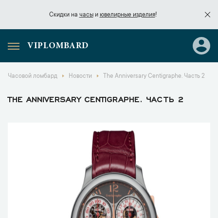
Скидки на
часы
и
ювелирные изделия
!
VIPLOMBARD
Скидки на
часы
и
ювелирные изделия
!
Часовой ломбард
Новости
The Anniversary Centigraphe. Часть 2
THE ANNIVERSARY CENTIGRAPHE. ЧАСТЬ 2