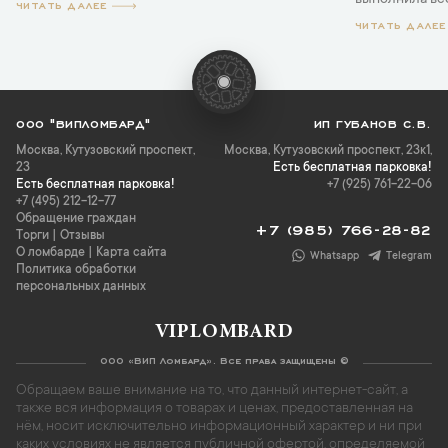
выполнила все 
ЧИТАТЬ ДАЛЕЕ
ЧИТАТЬ ДАЛЕЕ
ООО "ВИПЛОМБАРД"
ИП ГУБАНОВ С.В.
Москва
,
Кутузовский проспект,
Москва, Кутузовский проспект, 23к1,
23
Есть бесплатная парковка!
Есть бесплатная парковка!
+7 (925) 761-22-06
+7 (495) 212-12-77
Обращение граждан
+7 (985) 766-28-82
Торги
|
Отзывы
О ломбарде
|
Карта сайта
Whatsapp
Telegram
Политика обработки
персональных данных
VIPLOMBARD
ООО «ВИП Ломбард». Все права защищены ©
Обращаем ваше внимание на то, что данный интернет-сайт, а
также вся информация о товарах и ценах, предоставленная на
нём, носит исключительно информационный характер и ни при
каких условиях не является публичной офертой, определяемой