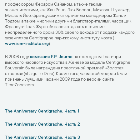
профессором Жераром Сайаном, а также такими
знаменитостями, как Жан Рено, Люк Бессон, Михаэль Шумахер,
Мишель Йео, французским спортивным менеджером Жаном
Тодтом, а также многими другими благотворителями, часовщик
Франсуа-Поль Журн обязался отдавать в течение
неопределённого срока 30% своего дохода от продажи каждого
экземпляра Centigraphe парижскому институту мозга (
www.icm-institute.org
).
В 2008 году
компания F.P. Journe
на ежегодном Гран-при
высокого часового искусства в Женеве за модель Centigraphe
Souverain была награждена престижной премией «Золотая
стрелка» («L’aiguille D’or»). Кроме того, часы этой модели были
признаны лучшими часами 2009 года по версии сайта
TimeZone.com.
The Anniversary Centigraphe. Часть 1
The Anniversary Centigraphe. Часть 2
The Anniversary Centigraphe. Часть 3