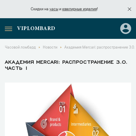
Скидки на
часы
и
ювелирные изделия
!
VIPLOMBARD
Скидки на
часы
и
ювелирные изделия
!
Часовой ломбард
Новости
Академия Mercari: распространение 3.0. 
АКАДЕМИЯ MERCARI: РАСПРОСТРАНЕНИЕ 3.0.
ЧАСТЬ 1