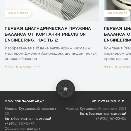
09.08.2022
09.08.2022
ПЕРВАЯ ЦИЛИНДРИЧЕСКАЯ ПРУЖИНА
ПЕРВАЯ ЦИ
БАЛАНСА ОТ КОМПАНИИ PRECISION
БАЛАНСА О
ENGINEERING. ЧАСТЬ 2
ENGINEERIN
Изобретённая в 18 веке английским часовым
Компания Prec
мастером Джоном Арнольдом, цилиндрическая
партнёром фир
спираль баланса ...
представляет 
ЧИТАТЬ ДАЛЕЕ
ЧИТАТЬ ДАЛЕЕ
ООО "ВИПЛОМБАРД"
ИП ГУБАНОВ С.В.
Москва
,
Кутузовский проспект,
Москва, Кутузовский проспект, 23к1,
23
Есть бесплатная парковка!
Есть бесплатная парковка!
+7 (925) 761-22-06
+7 (495) 212-12-77
Обращение граждан