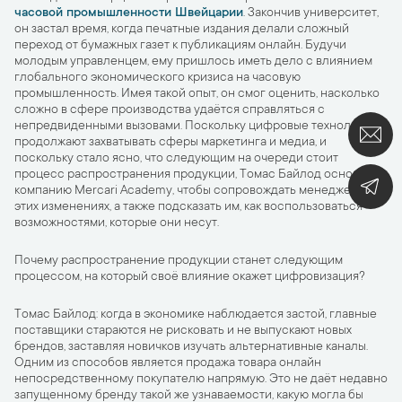
часовой промышленности Швейцарии
. Закончив университет,
он застал время, когда печатные издания делали сложный
переход от бумажных газет к публикациям онлайн. Будучи
молодым управленцем, ему пришлось иметь дело с влиянием
глобального экономического кризиса на часовую
промышленность. Имея такой опыт, он смог оценить, насколько
сложно в сфере производства удаётся справляться с
непредвиденными вызовами. Поскольку цифровые технологии
продолжают захватывать сферы маркетинга и медиа, и
поскольку стало ясно, что следующим на очереди стоит
процесс распространения продукции, Томас Байлод основал
компанию Mercari Academy, чтобы сопровождать менеджеров в
этих изменениях, а также подсказать им, как воспользоваться
возможностями, которые они несут.
Почему распространение продукции станет следующим
процессом, на который своё влияние окажет цифровизация?
Томас Байлод: когда в экономике наблюдается застой, главные
поставщики стараются не рисковать и не выпускают новых
брендов, заставляя новичков изучать альтернативные каналы.
Одним из способов является продажа товара онлайн
непосредственному покупателю напрямую. Это не даёт недавно
запущенному бренду такой же узнаваемости, какую могла бы