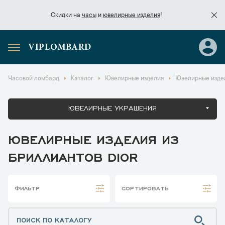
Скидки на
часы
и
ювелирные изделия
!
VIPLOMBARD
Скидки на
часы
и
ювелирные изделия
!
Часовой ломбард
Каталог
Ювелирные изделия
Ювелирные издел
ЮВЕЛИРНЫЕ УКРАШЕНИЯ
ЮВЕЛИРНЫЕ ИЗДЕЛИЯ ИЗ
БРИЛЛИАНТОВ DIOR
ФИЛЬТР
СОРТИРОВАТЬ