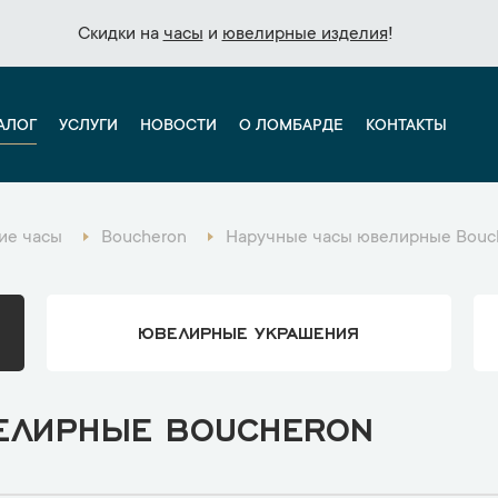
Скидки на
Скидки на
часы
часы
и
и
ювелирные изделия
ювелирные изделия
!
!
АЛОГ
УСЛУГИ
НОВОСТИ
О ЛОМБАРДЕ
КОНТАКТЫ
ие часы
Boucheron
Наручные часы ювелирные Bouc
ЮВЕЛИРНЫЕ УКРАШЕНИЯ
ЕЛИРНЫЕ BOUCHERON