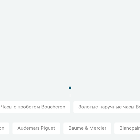
1
Часы с пробегом Boucheron
Золотые наручные часы B
on
Audemars Piguet
Baume & Mercier
Blancpai