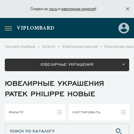
Скидки на
часы
и
ювелирные изделия
!
VIPLOMBARD
Скидки на
часы
и
ювелирные изделия
!
Часовой ломбард
Каталог
Ювелирные изделия
Ювелирные издели
ЮВЕЛИРНЫЕ УКРАШЕНИЯ
ЮВЕЛИРНЫЕ УКРАШЕНИЯ
PATEK PHILIPPE НОВЫЕ
ФИЛЬТР
СОРТИРОВАТЬ