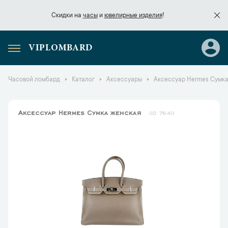
Скидки на
часы
и
ювелирные изделия
!
VIPLOMBARD
Скидки на
часы
и
ювелирные изделия
!
Часовой ломбард
Каталог
Аксессуары
Аксессуар Hermes Сумка
Аксессуар Hermes Сумка женская
7641