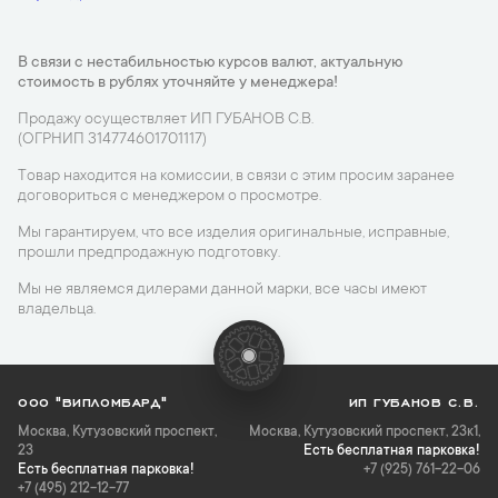
В связи с нестабильностью курсов валют, актуальную
стоимость в рублях уточняйте у менеджера!
Продажу осуществляет ИП ГУБАНОВ С.В.
(ОГРНИП 314774601701117)
Товар находится на комиссии, в связи с этим просим заранее
договориться с менеджером о просмотре.
Мы гарантируем, что все изделия оригинальные, исправные,
прошли предпродажную подготовку.
Мы не являемся дилерами данной марки, все часы имеют
владельца.
ООО "ВИПЛОМБАРД"
ИП ГУБАНОВ С.В.
Москва
,
Кутузовский проспект,
Москва, Кутузовский проспект, 23к1,
23
Есть бесплатная парковка!
Есть бесплатная парковка!
+7 (925) 761-22-06
+7 (495) 212-12-77