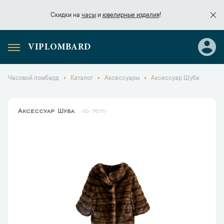
Скидки на
часы
и
ювелирные изделия
!
VIPLOMBARD
Скидки на
часы
и
ювелирные изделия
!
Часовой ломбард
Каталог
Аксессуары
Аксессуар Шуба
Аксессуар Шуба
7671