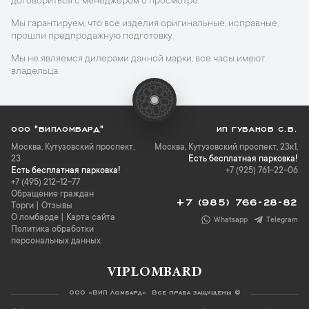
договориться с менеджером о просмотре.
Мы гарантируем, что все изделия оригинальные, исправные,
прошли предпродажную подготовку.
Мы не являемся дилерами данной марки, все часы имеют
владельца.
ООО "ВИПЛОМБАРД"
ИП ГУБАНОВ С.В.
Москва
,
Кутузовский проспект,
Москва, Кутузовский проспект, 23к1,
23
Есть бесплатная парковка!
Есть бесплатная парковка!
+7 (925) 761-22-06
+7 (495) 212-12-77
Обращение граждан
+7 (985) 766-28-82
Торги
|
Отзывы
О ломбарде
|
Карта сайта
Whatsapp
Telegram
Политика обработки
персональных данных
VIPLOMBARD
ООО «ВИП Ломбард». Все права защищены ©