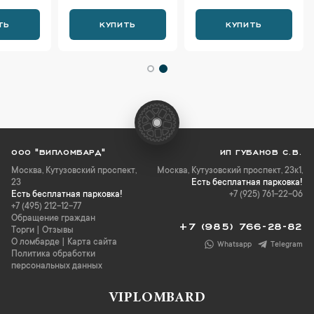
ТЬ
КУПИТЬ
КУПИТЬ
ООО "ВИПЛОМБАРД"
ИП ГУБАНОВ С.В.
Москва
,
Кутузовский проспект,
Москва, Кутузовский проспект, 23к1,
23
Есть бесплатная парковка!
Есть бесплатная парковка!
+7 (925) 761-22-06
+7 (495) 212-12-77
Обращение граждан
+7 (985) 766-28-82
Торги
|
Отзывы
О ломбарде
|
Карта сайта
Whatsapp
Telegram
Политика обработки
персональных данных
VIPLOMBARD