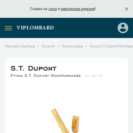
Скидки на
часы
и
ювелирные изделия
!
VIPLOMBARD
Скидки на
часы
и
ювелирные изделия
!
Часовой ломбард
Каталог
Аксессуары
Ручка S.T. Dupont Montpa
S.T. Dupont
Ручка S.T. Dupont Montparnasse
40774