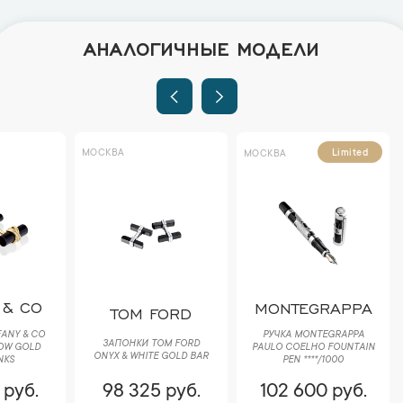
АНАЛОГИЧНЫЕ МОДЕЛИ
МОСКВА
Limited
МОСКВА
 & CO
MONTEGRAPPA
TOM FORD
FANY & CO
РУЧКА MONTEGRAPPA
ЗАПОНКИ TOM FORD
LOW GOLD
PAULO COELHO FOUNTAIN
ONYX & WHITE GOLD BAR
NKS
PEN ****/1000
 руб.
98 325 руб.
102 600 руб.