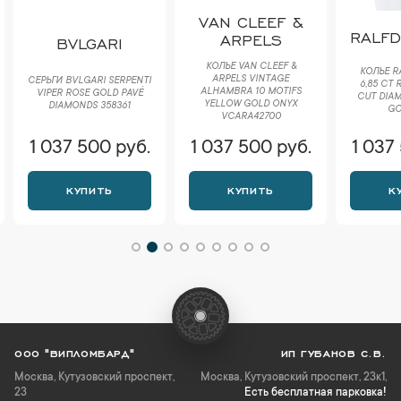
VAN CLEEF &
RALF
ARPELS
BVLGARI
КОЛЬЕ VAN CLEEF &
КОЛЬЕ R
ARPELS VINTAGE
СЕРЬГИ BVLGARI SERPENTI
6,85 CT
ALHAMBRA 10 MOTIFS
VIPER ROSE GOLD PAVÉ
CUT DIAM
YELLOW GOLD ONYX
DIAMONDS 358361
GO
VCARA42700
1 037 500 руб.
1 037 500 руб.
1 037
КУПИТЬ
КУПИТЬ
К
ООО "ВИПЛОМБАРД"
ИП ГУБАНОВ С.В.
Москва
,
Кутузовский проспект,
Москва, Кутузовский проспект, 23к1,
23
Есть бесплатная парковка!