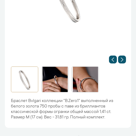
Браслет Bvlgari коллекции "B.Zero1" выполненный из
белого золота 750 пробы с паве из бриллиантов
классической формы огранки общей массой 1,41 ct.
Размер M (17 cм). Вес - 31,81 гр. Полный комплект.