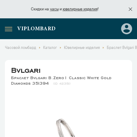
Скидки на
часы
и
ювелирные изделия
!
VIPLOMBARD
Скидки на
часы
и
ювелирные изделия
!
Часовой ломбард
Каталог
Ювелирные изделия
Браслет Bvlgari 
Bvlgari
Браслет Bvlgari B.Zero1 Classic White Gold
Diamonds 351394
42351