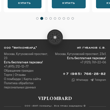
КУПИТЬ
КУПИТЬ
К
ООО "ВИПЛОМБАРД"
ИП ГУБАНОВ С.В.
Москва
,
Кутузовский проспект,
Москва, Кутузовский проспект, 23к1,
23
Есть бесплатная парковка!
Есть бесплатная парковка!
+7 (925) 761-22-06
+7 (495) 212-12-77
Обращение граждан
+7 (985) 766-28-82
Торги
|
Отзывы
О ломбарде
|
Карта сайта
Whatsapp
Telegram
Политика обработки
персональных данных
VIPLOMBARD
ООО «ВИП Ломбард». Все права защищены ©