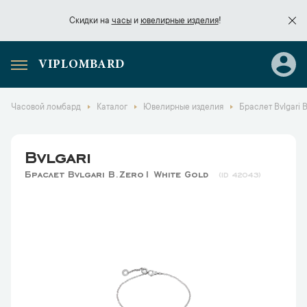
Скидки на
часы
и
ювелирные изделия
!
VIPLOMBARD
Скидки на
часы
и
ювелирные изделия
!
Часовой ломбард
Каталог
Ювелирные изделия
Браслет Bvlgari B
Bvlgari
Браслет Bvlgari B.Zero1 White Gold
42043