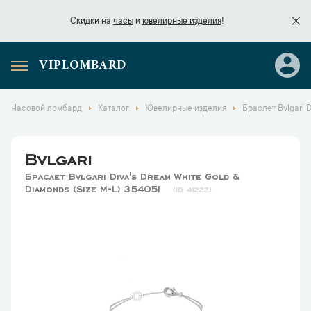
Скидки на
часы
и
ювелирные изделия
!
VIPLOMBARD
Скидки на
часы
и
ювелирные изделия
!
Часовой ломбард
Каталог
Ювелирные изделия
Браслет Bvlgari 
Bvlgari
Браслет Bvlgari Diva's Dream White Gold &
Diamonds (Size M-L) 354051
41222