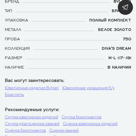
БРЕНД
BVLGARI
ТИП
БРАСЛЕТ
УПАКОВКА
ПОЛНЫЙ КОМПЛЕКТ
МЕТАЛЛ
БЕЛОЕ ЗОЛОТО
ПРОБА
750
КОЛЛЕКЦИЯ
DIVA'S DREAM
РАЗМЕР
M-L (17-19)
НАЛИЧИЕ
В НАЛИЧИИ
Вас могут заинтересовать
Ювелирные изделия Bvlgari
Ювелирные украшения б/у
Браслеты
Рекомендуемые услуги
Скупка ювелирных изделий
Скупка бриллиантов
Скупка драгоценных камней
Оценка ювелирных изделий
Оценка бриллиантов
Оценка камней