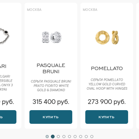
МОСКВА
МОСКВА
МОСКВА
PASQUALE
POMELLATO
BV
BRUNI
СЕРЬГИ POMELLATO
СЕРЬГИ PASQUALE BRUNI
СЕРЬГИ B
YELLOW GOLD CURVED
РRАTО FIORITO WHITE
WHITE CE
OVAL HOOP WITH HINGES
GOLD & DIAMOND
315 400 руб.
273 900 руб.
302 
КУПИТЬ
КУПИТЬ
К