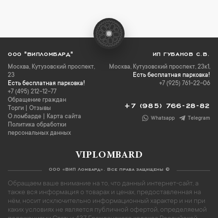
ООО "ВИПЛОМБАРД"
ИП ГУБАНОВ С.В.
Москва
,
Кутузовский проспект,
Москва, Кутузовский проспект, 23к1,
23
Есть бесплатная парковка!
Есть бесплатная парковка!
+7 (925) 761-22-06
+7 (495) 212-12-77
Обращение граждан
+7 (985) 766-28-82
Торги
|
Отзывы
О ломбарде
|
Карта сайта
Whatsapp
Telegram
Политика обработки
персональных данных
VIPLOMBARD
ООО «ВИП Ломбард». Все права защищены ©
Обращаем ваше внимание на то, что данный интернет-сайт, а
также вся информация о товарах и ценах, предоставленная на
нём, носит исключительно информационный характер и ни при
каких условиях не является публичной офертой, определяемой