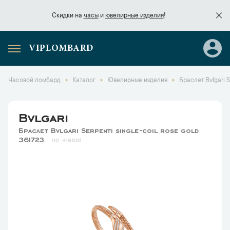
Скидки на
часы
и
ювелирные изделия
!
VIPLOMBARD
Скидки на
часы
и
ювелирные изделия
!
Часовой ломбард
Каталог
Ювелирные изделия
Браслет Bvlgari S
Bvlgari
Браслет Bvlgari Serpenti single-coil rose gold
361723
41955