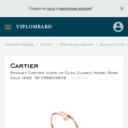
Скидки на
часы
и
ювелирные изделия
!
VIPLOMBARD
Скидки на
часы
и
ювелирные изделия
!
Часовой ломбард
Каталог
Ювелирные изделия
Браслет Cartier 
Cartier
Браслет Cartier Juste un Clou Classic Model Rose
Gold (SIZE 19) CRB6048119
42552