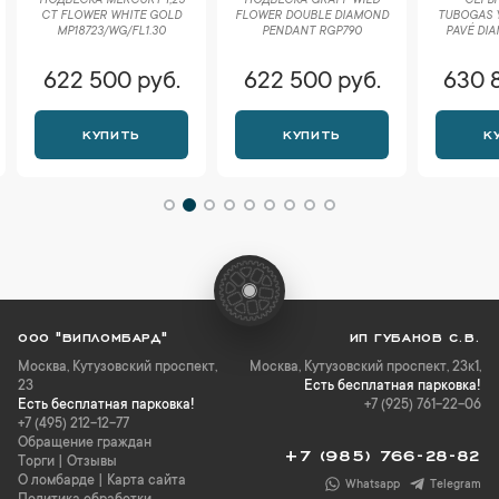
ПОДВЕСКА MERCURY 1,25
ПОДВЕСКА GRAFF WILD
СЕРЬГ
CT FLOWER WHITE GOLD
FLOWER DOUBLE DIAMOND
TUBOGAS 
MP18723/WG/FL1.30
PENDANT RGP790
PAVÉ DIA
622 500 руб.
622 500 руб.
630 
КУПИТЬ
КУПИТЬ
К
ООО "ВИПЛОМБАРД"
ИП ГУБАНОВ С.В.
Москва
,
Кутузовский проспект,
Москва, Кутузовский проспект, 23к1,
23
Есть бесплатная парковка!
Есть бесплатная парковка!
+7 (925) 761-22-06
+7 (495) 212-12-77
Обращение граждан
+7 (985) 766-28-82
Торги
|
Отзывы
О ломбарде
|
Карта сайта
Whatsapp
Telegram