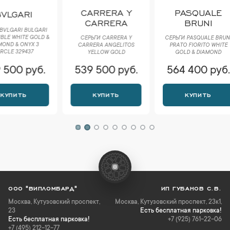
CARRERA Y
PASQUALE
RALF
CARRERA
BRUNI
БРАСЛЕТ
TENNI
СЕРЬГИ CARRERA Y
СЕРЬГИ PASQUALE BRUNI
DIAMON
CARRERA ANGELITOS
РRАTО FIORITO WHITE
G
YELLOW GOLD
GOLD & DIAMOND
539 500 руб.
564 400 руб.
564 
КУПИТЬ
КУПИТЬ
К
ООО "ВИПЛОМБАРД"
ИП ГУБАНОВ С.В.
Москва
,
Кутузовский проспект,
Москва, Кутузовский проспект, 23к1,
23
Есть бесплатная парковка!
Есть бесплатная парковка!
+7 (925) 761-22-06
+7 (495) 212-12-77