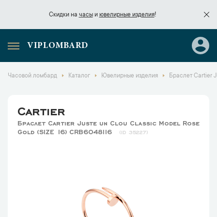
Скидки на
часы
и
ювелирные изделия
!
VIPLOMBARD
Скидки на
часы
и
ювелирные изделия
!
Часовой ломбард
Каталог
Ювелирные изделия
Браслет Cartier 
Cartier
Браслет Cartier Juste un Clou Classic Model Rose
Gold (SIZE 16) CRB6048116
35227