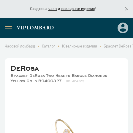
Скидки на
часы
и
ювелирные изделия
!
VIPLOMBARD
Скидки на
часы
и
ювелирные изделия
!
Часовой ломбард
Каталог
Ювелирные изделия
Браслет DeRosa 
DeRosa
Браслет DeRosa Two Hearts Bangle Diamonds
Yellow Gold B9400327
42495