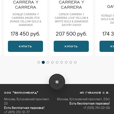
CARRERA Y
CARRERA Y
GA
CARRERA
CARRERA
КОЛЬЦО CARRERA Y
СЕРЬГИ CARRERA Y
КОЛЬЦО G
CARRERA ANGELITOS
CARRERA LOVE YELLOW &
GOLD & B
RONDA YELLOW GOLD &
WHITE GOLD & DIAMONDS
DI
DIAMONDS
DA13751 030101
178 450 руб.
207 500 руб.
174 
КУПИТЬ
КУПИТЬ
К
ООО "ВИПЛОМБАРД"
ИП ГУБАНОВ С.В.
Москва
,
Кутузовский проспект,
Москва, Кутузовский проспект, 23к1,
23
Есть бесплатная парковка!
Есть бесплатная парковка!
+7 (925) 761-22-06
+7 (495) 212-12-77