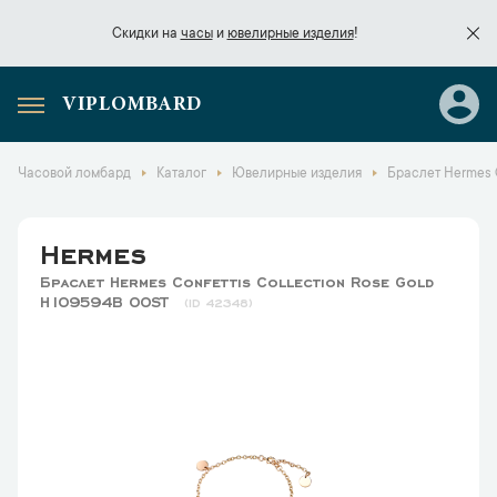
Скидки на
часы
и
ювелирные изделия
!
VIPLOMBARD
Скидки на
часы
и
ювелирные изделия
!
Часовой ломбард
Каталог
Ювелирные изделия
Браслет Hermes C
Hermes
Браслет Hermes Confettis Collection Rose Gold
H109594B 00ST
42348