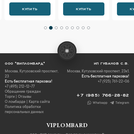
КУПИТЬ
КУПИТЬ
К
ООО "ВИПЛОМБАРД"
ИП ГУБАНОВ С.В.
Москва
,
Кутузовский проспект,
Москва, Кутузовский проспект, 23к1,
23
Есть бесплатная парковка!
Есть бесплатная парковка!
+7 (925) 761-22-06
+7 (495) 212-12-77
Обращение граждан
+7 (985) 766-28-82
Торги
|
Отзывы
О ломбарде
|
Карта сайта
Whatsapp
Telegram
Политика обработки
персональных данных
VIPLOMBARD
ООО «ВИП Ломбард». Все права защищены ©