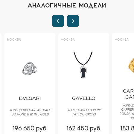
АНАЛОГИЧНЫЕ МОДЕЛИ
МОСКВА
МОСКВА
МОСКВА
CAR
CA
BVLGARI
GAVELLO
КОЛЬЦО
CARRER
КОЛЬЦО BVLGARI ASTRALE
КРЕСТ GAVELLO VERY
RONDA Y
DIAMOND & WHITE GOLD
TATTOO CROSS
DI
196 650 руб.
162 450 руб.
183 