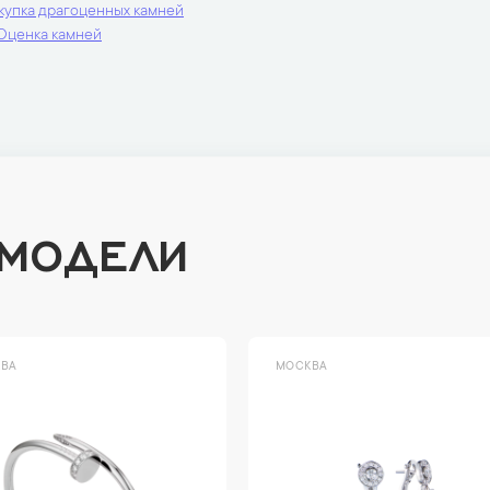
купка драгоценных камней
Оценка камней
 МОДЕЛИ
ВА
МОСКВА