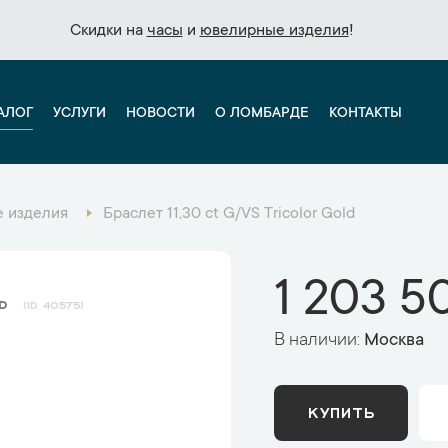
Скидки на
Скидки на
часы
часы
и
и
ювелирные изделия
ювелирные изделия
!
!
АЛОГ
УСЛУГИ
НОВОСТИ
О ЛОМБАРДЕ
КОНТАКТЫ
 изделия
Браслет 11,30 ct G/VS Tricolor Gold
1 203 5
ld
40575
В наличии:
Москва
КУПИТЬ