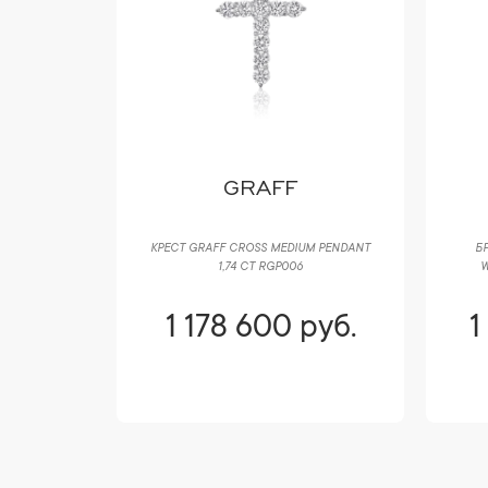
GRAFF
I VIPER
КРЕСТ GRAFF CROSS MEDIUM PENDANT
БР
DS 358360
1,74 CT RGP006
W
руб.
1 178 600 руб.
1