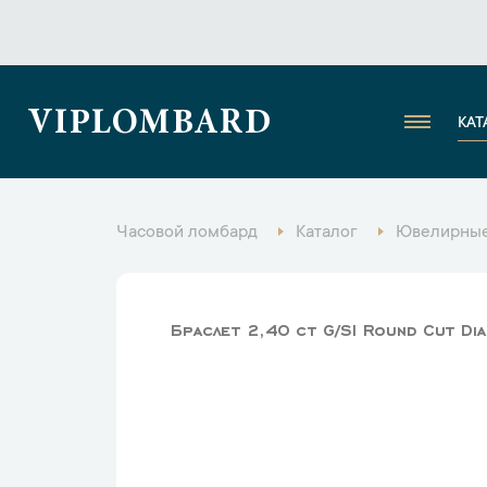
VIPLOMBARD
КАТ
Часовой ломбард
Каталог
Ювелирные
Браслет 2,40 ct G/SI Round Cut D