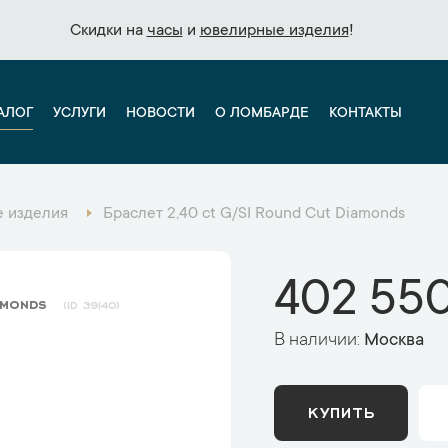
Скидки на
Скидки на
часы
часы
и
и
ювелирные изделия
ювелирные изделия
!
!
АЛОГ
УСЛУГИ
НОВОСТИ
О ЛОМБАРДЕ
КОНТАКТЫ
 изделия
Браслет 2,40 ct G/SI Round Cut Diamonds
402 550
iamonds
39140
В наличии:
Москва
КУПИТЬ