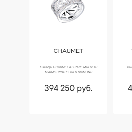
T
TIFFANY & CO
P
MOI SI TU
КОЛЬЦО TIFFANY & CO PLATINUM
К
IAMOND
DIAMOND BUBBLE BAND
F
уб.
406 700 руб.