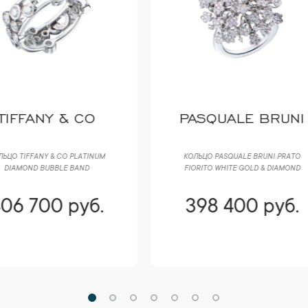
ASQUALE BRUNI
BVLGARI
ОЛЬЦО PASQUALE BRUNI РRАTО
БРАСЛЕТ BVLGARI ASTRALE WHITE
IORITO WHITE GOLD & DIAMOND
GOLD DIAMONDS (SIZE 16)
398 400 руб.
423 300 руб.