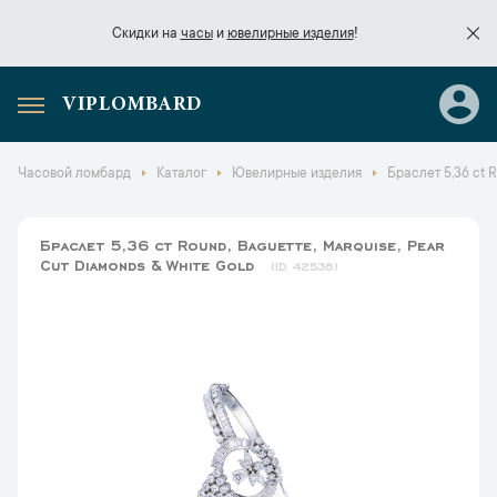
Скидки на
часы
и
ювелирные изделия
!
VIPLOMBARD
Скидки на
часы
и
ювелирные изделия
!
Часовой ломбард
Каталог
Ювелирные изделия
Браслет 5,36 ct R
Браслет 5,36 ct Round, Baguette, Marquise, Pear
Cut Diamonds & White Gold
42538