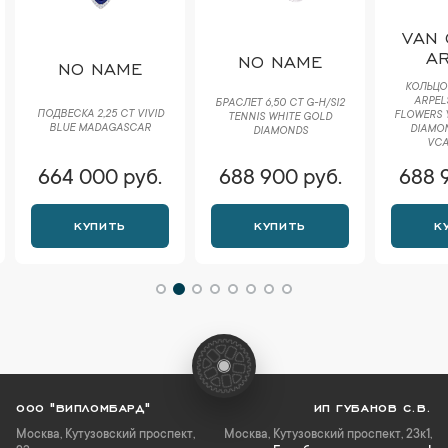
VAN 
A
NO NAME
NO NAME
КОЛЬЦО 
ARPEL
БРАСЛЕТ 6,50 CT G-H/SI2
ПОДВЕСКА 2,25 CT VIVID
FLOWERS 
TENNIS WHITE GOLD
BLUE MADAGASCAR
DIAMON
DIAMONDS
VCA
664 000 руб.
688 900 руб.
688 
КУПИТЬ
КУПИТЬ
К
ООО "ВИПЛОМБАРД"
ИП ГУБАНОВ С.В.
Москва
,
Кутузовский проспект,
Москва, Кутузовский проспект, 23к1,